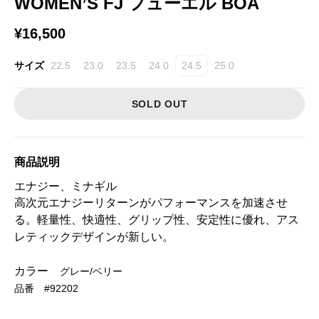
WOMEN’S FJ フューエル BOA
¥16,500
サイズ
22.5
23.0
23.5
24.0
24.5
25.0
SOLD OUT
商品説明
エナジー、ミナギル
高次元エナジーリターンがパフォーマンスを加速させ
る。軽量性、快適性、グリップ性、安定性に優れ、アス
レティックデザインが新しい。
カラー
グレー/ベリー
品番 #
92202