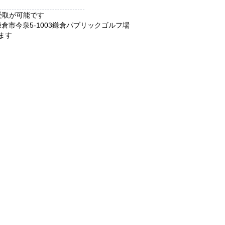
受取が可能です
鎌倉市
今泉5-1003
鎌倉パブリックゴルフ場
ます