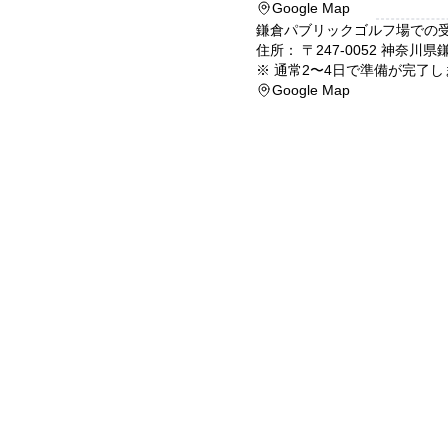
Google Map
鎌倉パブリックゴルフ場
での
住所： 〒
247-0052
神奈川県
※
通常2〜4日で準備が完了し
Google Map