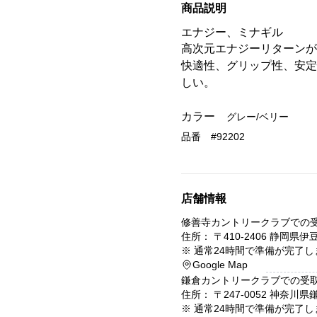
商品説明
エナジー、ミナギル
高次元エナジーリターンが
快適性、グリップ性、安定
しい。
カラー
グレー/ベリー
品番 #
92202
店舗情報
修善寺カントリークラブ
での
住所： 〒
410-2406
静岡県
伊
※
通常24時間で準備が完了し
Google Map
鎌倉カントリークラブ
での受
住所： 〒
247-0052
神奈川県
※
通常24時間で準備が完了し