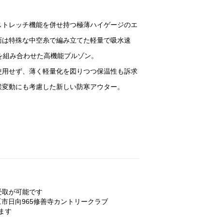
ストレッチ機能を併せ持つ極薄ハイゲージのエ
面は特殊な中空糸で編み立てた軽量で吸水速
aを組み合わせた高機能ブルゾン。
使用せず、薄く軽量化を図りつつ保温性も訴求
候変動にも考慮した新しい防寒アウター。
受取が可能です
豆市
日向965
修善寺カントリークラブ
ます