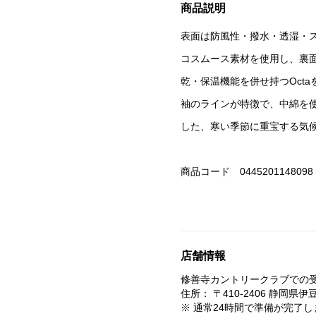
商品説明
表面は防風性・撥水・透湿・
コスムース素材を使用し、裏
乾・保温機能を併せ持つOct
袖のラインが特徴で、中綿を
した、寒い季節に重宝する気
商品コード 0445201148098
店舗情報
修善寺カントリークラブ
での
住所： 〒
410-2406
静岡県
伊
※
通常24時間で準備が完了し